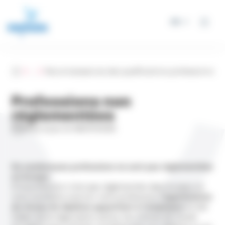
Panneau de gestion des cookies
FR
Accueil
...
Reconnaissances des qualifications professionnelle
Professions non
réglementées
Mise à jour le 06/07/2026
De nombreuses professions ne sont pas réglementées
en Europe.
Si la profession n’est pas réglementée dans le pays où
vous souhaitez exercer votre profession,
l’appréciation
du niveau de diplôme appartient à l’employeur
et fait
l’objet de la négociation autour du contrat de travail.