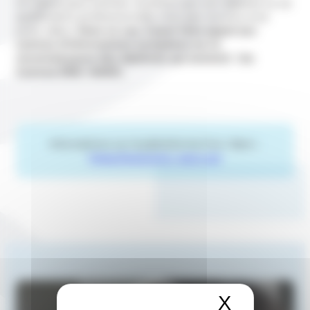
Un salarié peut estimer toutefois que son diplôme ou sa
qualification professionnelle n’est pas reconnu à sa
juste valeur.
Dans ce cas, il peut faire appel aux
centres d’informations européens sur la
reconnaissance des diplômes qui existent : les
Centres ENIC-NARIC.
Informations sur la platteforme Enic-Naric :
https://www.enic-naric.net
X
Masquer 