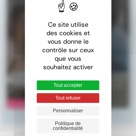
Ce site utilise
des cookies et
vous donne le
contrôle sur ceux
Une question ?
que vous
souhaitez activer
Une question relative au travail frontalier. Notre équipe
de juristes se tient à votre disposition pour tout besoin
Tout accepter
d’informations relatif au droit du travail, à la sécurité
sociale ou à la fiscalité des frontaliers.
Tout refuser
Contactez-nous
Personnaliser
Politique de
confidentialité