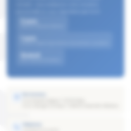
retraite : nous analysons votre situation
personnelle et vous répondons par écrit.
2 sem.
Délai de réponse habituel
1 sem.
Dossiers urgents (grossesse, licenciement, accident)
Gratuit
Pour tous les frontaliers
Nos bureaux
11 rue Claude Chappe, F-57070 Metz
22 av. Georges Corneau, F-08000 Charleville-Mézières
Téléphone
+33 (0)3 87 20 40 91