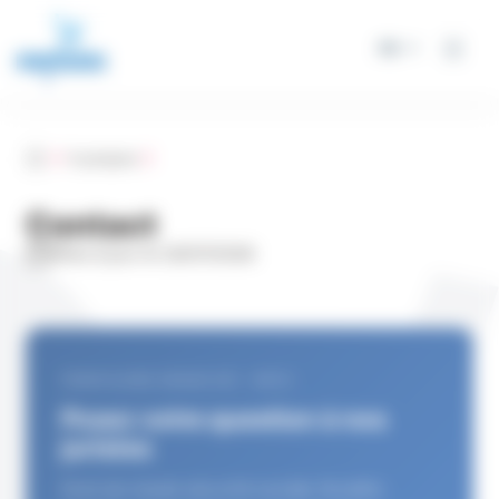
Panneau de gestion des cookies
FR
Accueil
A propos
Contact
Mise à jour le 23/07/2026
FRONTALIERS GRAND EST · METZ
Posez votre question à nos
juristes
Droit du travail, sécurité sociale, fiscalité,