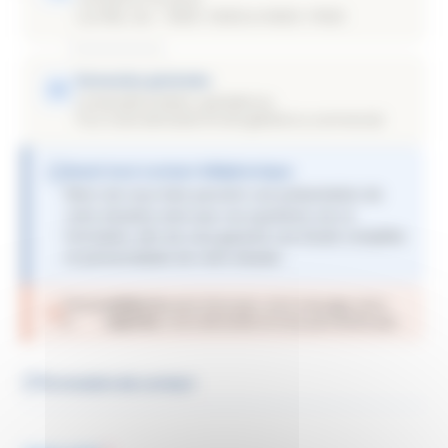
Lun, Mar, Jeu — 9h30–12h00 et 14h30–17h00
Demandes générales
contact@frontaliers-grandest.eu
Pour toute demande d’ordre général ou commercial
Avant tout contact téléphonique
Merci de nous faire parvenir une présentation de
votre situation ainsi que vos questions via ce
formulaire, afin de vous garantir une étude complète
et personnalisée de votre dossier.
Pensez
valider le
avant d’envoyer votre message, sinon
à
captcha
votre demande ne nous parviendra pas.
Formulaire de contact