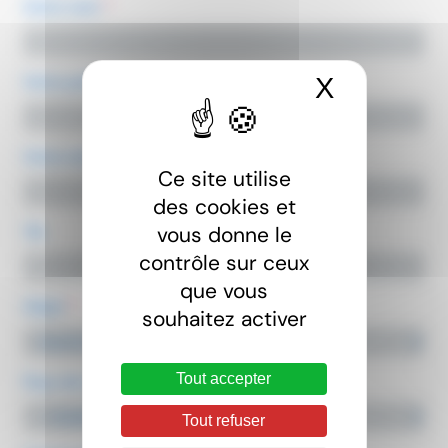
Votre nom
*
X
Masquer 
Votre prénom
*
Votre email
*
Ce site utilise
des cookies et
vous donne le
Tél.
contrôle sur ceux
que vous
Objet
*
souhaitez activer
Tout accepter
Pays de résidence
*
Tout refuser