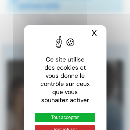
université
X
Masquer 
Ce site utilise
des cookies et
vous donne le
contrôle sur ceux
que vous
souhaitez activer
Tout accepter
Une question ?
Tout refuser