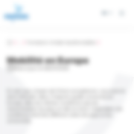
Panneau de gestion des cookies
FR
Accueil
...
Formation initiale transfrontalière
Mobilité en Europe
Mise à jour le 06/07/2026
En tant que citoyen de l’Union européenne, vous avez le
droit d’étudier dans n’importe quelle université en
Europe, dans les mêmes conditions que les
ressortissants du pays où elle se situe. Cependant, les
conditions d’entrée diffèrent selon les pays et les
universités.