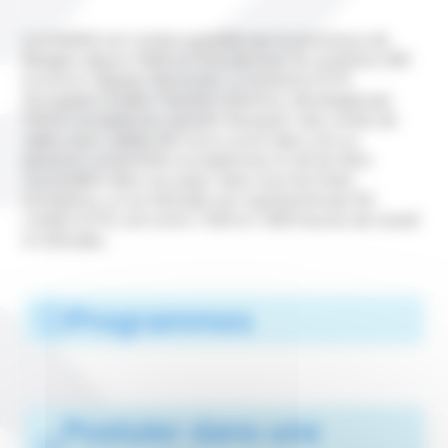
La mobilité est rendue possible par le processus de
Bologne depuis 1999 et l’introduction du système LMD
(Licence-Master-Doctorat). Le système ECTS
(
European Credits Transfert
System)
, développé par
l’Union européenne, permet d’acquérir des unités de
valeur pour valider les cours suivis dans une ou
plusieurs universités européennes et de les faire
reconnaître dans son pays. Dans tous les Etats
européens, un an d’études est représenté par 60
crédits ECTS, soit entre 1 500 et 1 800 heures de travail
et d’études.
Programmes
Postuler dans une