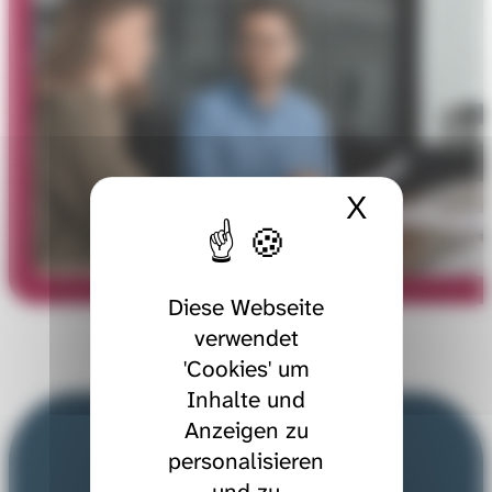
X
Cookies
Diese Webseite
verwendet
'Cookies' um
Inhalte und
Anzeigen zu
personalisieren