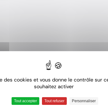
riés en Allemagne
ise des cookies et vous donne le contrôle sur 
souhaitez activer
Tout accepter
Tout refuser
Personnaliser