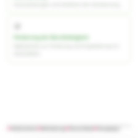
Voraussetzungen und Verfahren der Anerkennung.
🤝
Förderung der Berufstätigkeit
Maßnahmen zur Förderung und Eingliederung ins
Arbeitsleben.
#
Arbeitnehmer
#
Behinderung
#
Deutschland
#
Grengänger