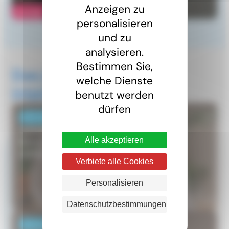
Anzeigen zu
Kontakt
personalisieren
und zu
analysieren.
Bestimmen Sie,
Das könnte Sie auch
welche Dienste
interessieren
benutzt werden
dürfen
NACHRICHTEN
Selbstständig auf beiden Seiten der
Alle akzeptieren
Grenze: In welchem Land Steuern
zahlen?
Verbiete alle Cookies
Personalisieren
Datenschutzbestimmungen
VERANSTALTUNG