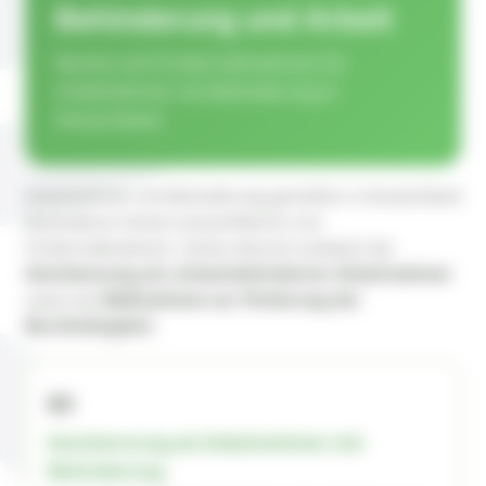
Behinderung und Arbeit
Rechte und Fördermaßnahmen für
Arbeitnehmer mit Behinderung in
Deutschland.
Arbeitnehmer mit Behinderung genießen in Deutschland
besonderen Schutz und profitieren von
Fördermaßnahmen. Dieser Bereich erläutert die
Anerkennung als schwerbehinderter Arbeitnehmer
sowie die
Maßnahmen zur Förderung der
Berufstätigkeit
.
🪪
Anerkennung als Arbeitnehmer mit
Behinderung