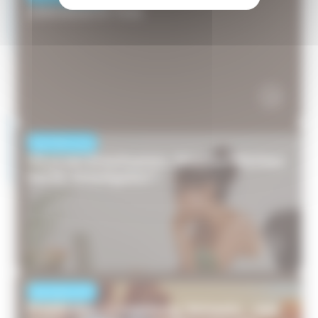
Jobmesse in Yutz
NACHRICHTEN
Hitze am Arbeitsplatz: Welche Pflichten
hat Ihr Arbeitgeber?
NACHRICHTEN
Frankreich, Luxemburg, Schweiz… wer