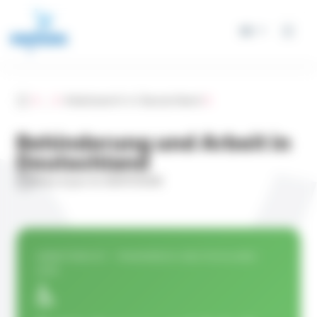
Cookie-Einstellungen
DE
Accueil
...
Arbeitsrecht in Deutschland
Behinderung und Arbeit in
Deutschland
Mise à jour le 20/07/2026
ARBEITSRECHT · FRANKREICH-DEUTSCHLAND ·
2026
♿️