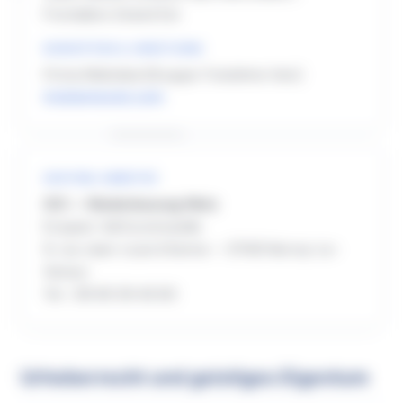
Frontaliers Grand Est
KONZEPTION & UMSETZUNG
Firma Webidea (Gruppe Troisième Voix)
troisiemevoix.com
HOSTING-ANBIETER
OCI — Niederlassung Metz
Ecoparc Val Euromoselle
9, rue Jean-Louis Etienne — 57140 Norroy-Le-
Veneur
Tel. : 09 69 39 40 60
Urheberrecht und geistiges Eigentum