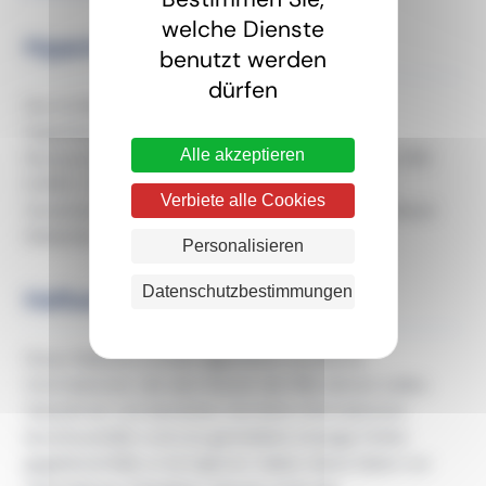
welche Dienste
Hyperlinks
benutzt werden
dürfen
Die im Rahmen dieser Website eingerichteten
Hyperlinks zu anderen im Internet verfügbaren
Alle akzeptieren
Ressourcen sind eindeutig gekennzeichnet. Das CRD
EURES / Frontaliers Grand Est übernimmt keine
Verbiete alle Cookies
Verantwortung für den Inhalt und die Praktiken dieser
Websites.
Personalisieren
Datenschutzbestimmungen
Haftung
Diese Website enthält allgemeine rechtliche
Informationen, die dem Nutzer als Hilfe dienen sollen.
Obwohl wir uns bemühen, korrekte Informationen
bereitzustellen und uns gemeldete etwaige Fehler
gegebenenfalls zu korrigieren, haben diese Daten nur