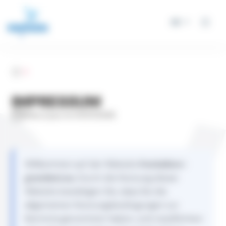
Cookie-Einstellungen
DE
Accueil
IMPRESSUM
Mise à jour le 07/07/2026
Willkommen auf der Website
frontaliers-
grandest.eu
. Durch die Nutzung dieser
Website bestätigen Sie, dass Sie die
allgemeinen Nutzungsbedingungen zur
Kenntnis genommen haben, und verpflichten