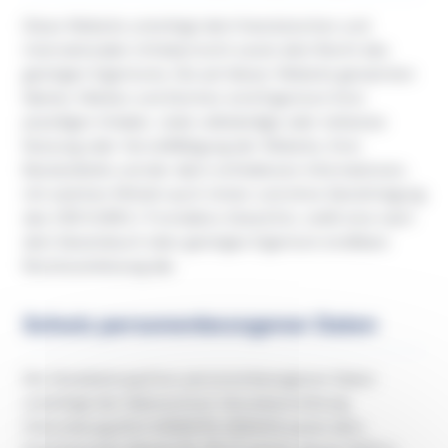
Diese Website unterliegt dem französischen und
internationalen Urheberrecht sowie dem Recht des
geistigen Eigentums. Die auf dieser Website genannten
Namen, Marken und Zeichen sind Eigentum ihrer
jeweiligen Inhaber. Jede vollständige oder teilweise
Nutzung oder Vervielfältigung der Website, ihrer
Bestandteile und der darin enthaltenen Informationen,
mit welchen Mitteln auch immer und ohne Genehmigung
des CRD EURES / Frontaliers Grand Est, stellt eine nach
dem Gesetzbuch über geistiges Eigentum strafbare
Rechtsverletzung dar.
Schutz personenbezogener Daten
Die Verarbeitung Ihrer personenbezogenen Daten
unterliegt der Datenschutz-Grundverordnung
(Verordnung (EU) 2016/679, DSGVO) sowie dem