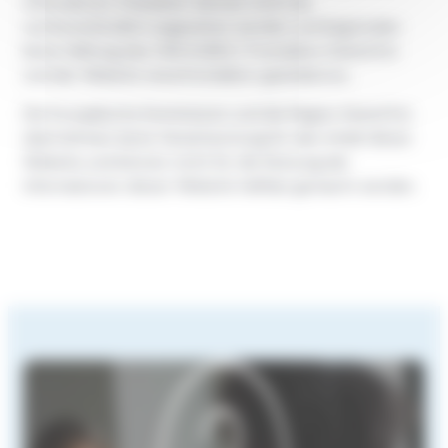
informativen Charakter, können nicht als
rechtsverbindlich angesehen werden und begründen
keine Haftung des CRD EURES / Frontaliers Grand Est
und der Website www.frontaliers-grandest.eu.
Die Europäische Kommission und die Region Grand Est
übernehmen keine Verantwortung für den Inhalt dieser
Website und können nicht für die Nutzung der
Informationen dieser Website haftbar gemacht werden.