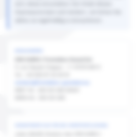
sich, diese einzuhalten. Der Inhalt dieses
Impressums kann sich ändern ; wir bitten Sie
daher, es regelmäßig zu konsultieren.
HERAUSGEBER
CRD EURES / Frontaliers Grand Est
11, rue Claude Chappe — F-57070 METZ
Tel. : +33 (0)3 87 20 40 91
contact@frontaliers-grandest.eu
SIRET-Nr. : 393 531 280 00021
SIREN-Nr. : 393 531 280
VERANTWORTLICH FÜR DIE VERÖFFENTLICHUNG
Julien DAUER, Direktor des CRD EURES /