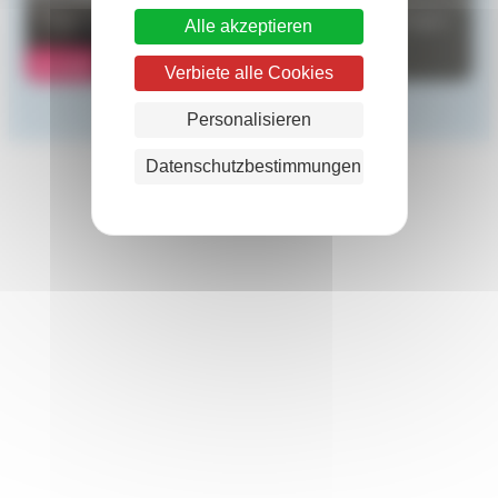
oder zur Besteuerung von Grenzgängern benötigen.
Alle akzeptieren
Kontakt
Verbiete alle Cookies
Personalisieren
Datenschutzbestimmungen