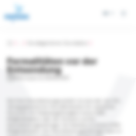
Cookie-Einstellungen
DE
Accueil
...
Die allegemeinen Grundsätze
Formalitäten vor der
Entsendung
Mise à jour le 04/05/2021
Die freie Dienstleistungsverkehr ist eine der vier EG-
Vetrag garantierten Grundfreiheiten für natürliche
Personen mit Staatsangehörigkeit eines EWR-
Mitgliedstaates oder der Schweiz und für
Dienstleistungserbringer mit Standort in einem EWR-
Mitgliedstaaten. Der Dienstleistungserbringer kann in