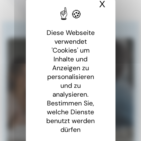
X
Cookies
Diese Webseite
verwendet
'Cookies' um
Inhalte und
Anzeigen zu
personalisieren
und zu
analysieren.
Bestimmen Sie,
welche Dienste
Eine Frage?
benutzt werden
Eine Frage zur Grenzgängerarbeit. Unser Team von
dürfen
Juristen steht Ihnen gerne zur Verfügung, wenn Sie
Informationen zum Arbeitsrecht, zur Sozialversicherung