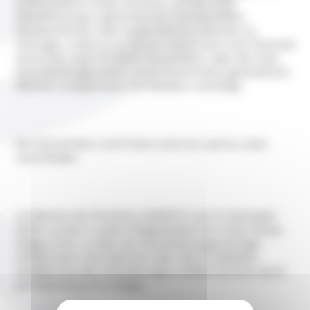
einem anderen Staat einreisen, um dort eine
Dienstleistung zu gewerblichen, kommerziellen,
handwerklichen oder freiberuflichen Zwecken zu
erbringen, wobei er zu diesem Zweck auch sein Personal
entsenden kann. Es bleibt festzuhalten, dass der freie
Dienstleistungsverkehr einem bestimmten gesetzlichen
Rahmen und gewissen Formalitäten unterliegt.
Die Vorschriften und Fristen sind von Land zu Land
verschieden.
Im Rahmen der Richtlinie 2006/123 vom 12. Dezember
2006 wurden in jedem Mitgliedstaat One-Stop-Shops
eingerichtet, so dass die Dienstleistungserbringer
einfach klare Informationen über die Formalitäten
erhalten und alle Anforderungen erfüllen konnten (auch
auf elektronischem Wege).