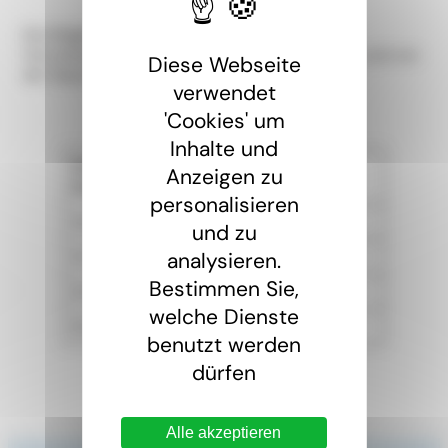
Die Möglichkeiten zur Inanspruchnahme einer
Vorruhestandsregelung hängen von Ihrem Alter und von
Diese Webseite
der Dauer Ihrer Berufstätigkeit ab.
verwendet
'Cookies' um
Inhalte und
Mindestalter und Mindestdauer der
Anzeigen zu
Berufstätigkeit
personalisieren
60 Jahre bei 44 Arbeitsjahren
und zu
61 Jahre bei 43 Arbeitsjahren
analysieren.
Bestimmen Sie,
62 Jahre bei 43 Arbeitsjahren
welche Dienste
63 Jahre bei 42 Arbeitsjahren
benutzt werden
dürfen
Alle akzeptieren