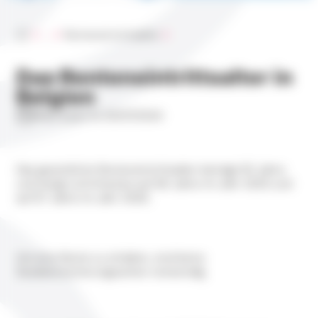
Accueil
...
Renteneintrittsalter
Das Renteneintrittsalter in
Belgien
Mise à jour le 25/07/2024
Das gesetzliche Renteneintrittsalter beträgt 65 Jahre
und steigt schrittweise auf 66 Jahre im Jahr 2025 und
auf 67 Jahre im Jahr 2030.
Um eine Rente zu erhalten, sind keine
Sozialversicherungszeiten notwendig.