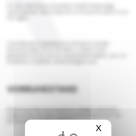
Für die volle Rente sind jedoch 14.040 Arbeitstage
nachzuweisen. Das entspricht im Prinzip 45 Jahren zu je
312 Tagen.
Innerhalb der EU gearbeitete Zeiträume werden
berücksichtigt. Kurze Perioden, in denen nicht
gearbeitet wurde, können als gearbeitet gelten, wie z. B.
Krankheit, Invalidität, Arbeitslosigkeit usw.
VORRUHESTAND
Derzeit wird der Vorruhestand in Belgien reformiert.
Aufgrund der aktuellen Diskussionen können sich die
Bestimmungen laufend ändern.
X
Cookies