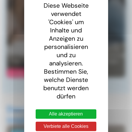
Diese Webseite
verwendet
'Cookies' um
Eine Frage?
Inhalte und
Anzeigen zu
Eine Frage zur Grenzgängerarbeit. Unser Team von
personalisieren
Juristen steht Ihnen gerne zur Verfügung, wenn Sie
und zu
Informationen zum Arbeitsrecht, zur Sozialversicherung
oder zur Besteuerung von Grenzgängern benötigen.
analysieren.
Bestimmen Sie,
Kontakt
welche Dienste
benutzt werden
dürfen
Das könnte Sie auch
Alle akzeptieren
interessieren
Verbiete alle Cookies