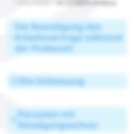
einvernehmlich =
die vertragliche Kündigung
Die Beendigung des
Arbeitsvertrags während
der Probezeit
Die Entlassung
Personen mit
Kündigungsschutz