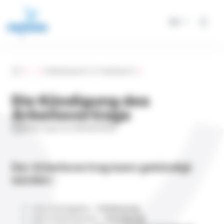
Cookie-Einstellungen
DE
Accueil
...
Arbeitsrecht in Frankreich
Die Kündigung des
Arbeitsvertrags
Mise à jour le 05/02/2026
Der Arbeitsvertrag kann gekündigt
werden :
vom Arbeitgeber =
Entlassung
vom Arbeitnehmer =
Kündigung