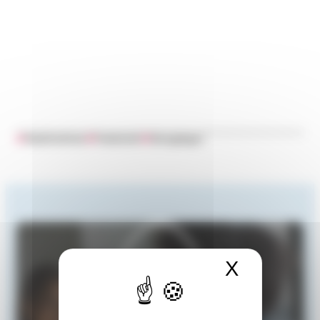
#
Arbeitnehmer
#
Frankreich
#
Grengänger
X
Cookies