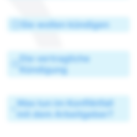
Sie wollen kündigen
Die vertragliche
Kündigung
Was tun im Konfliktfall
mit dem Arbeitgeber?