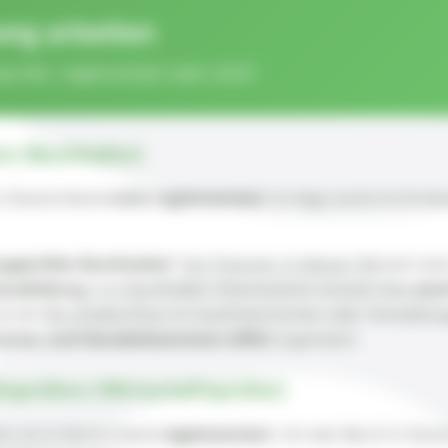
ung arbeiten
prüfer: reglementiert oder nicht?
rs (Buchhalter)
in Deutschland
nicht reglementiert
. Es liegt somit im Erme
-geprüfter Buchhalter“
die Chancen, in diesem Bereich eine
ausbildung
zum Buchhalter. Interessierte müssen eine
dre
st ein Berufsabschluss im kaufmännischen oder Verwaltun
strie- und Handelskammern (IHK)
organisiert.
tsprüfers (Wirtschaftsprüfer)
rs ist in Deutschland
reglementiert
. Um den Beruf in Deut