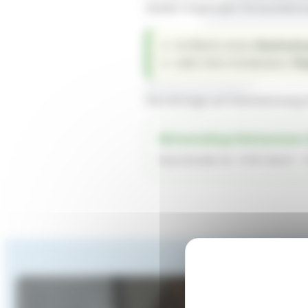
beiden folgenden Voraussetzun
im Besitz eines
Hochschu
oder eine mindestens
10-
Die Anträge auf Anerkennung s
Wirtschaftsprüferkammer 
Rauchstraße 26, 10787 Berlin · 