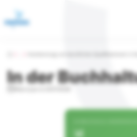
Cookie-Einstellungen
Accueil
...
Anerkennung von beruflichen Qualifikationen in 
In der Buchhal
Mise à jour le 21/07/2026
AUSBILDUNG & ANERKENNUNG
📊