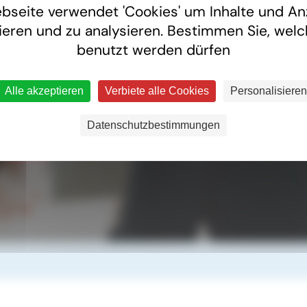
bseite verwendet 'Cookies' um Inhalte und An
ieren und zu analysieren. Bestimmen Sie, wel
benutzt werden dürfen
Eine Frage?
Alle akzeptieren
Verbiete alle Cookies
Personalisieren
Eine Frage zur Grenzgängerarbeit. Unser Team von Juristen 
zum Arbeitsrecht, zur Sozialversicherung oder zur Besteue
Datenschutzbestimmungen
Kontakt