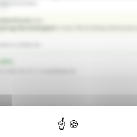
gen zu erfüllen:
labschlusses
sein,
jährige Berufstätigkeit
in einer Wirtschaftsprüferkanzlei
ind zu richten an:
(WPK)
Tel. (030) 726 161 0 · kontakt@wpk.de