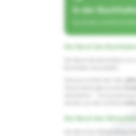
In der Buchhalt
Buchhalter und Wirtschafts
Der Beruf des Buchhalte
Der Beruf des Buchhalters ist 
Buchhalter einzustellen.
Dennoch erhöht der Titel
„IHK
Deutschland gibt es keine
Erst
absolvieren — Voraussetzung i
werden von den örtlichen
Indu
Der Beruf des Wirtschaf
Der Beruf des Wirtschaftsprüfe