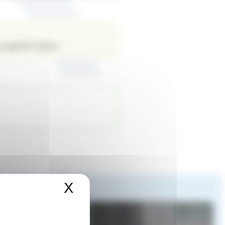
 ausgeübt haben.
X
Cookies-Banner ausbl