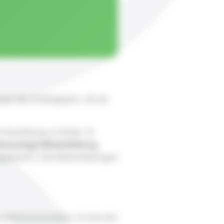
ssen des Arbeitgebers, Sie als
 Anstellung zu finden. In
imonatige Weiterbildung
gsbereich. Die Weiterbildungen
schland auszuüben, ist eine der