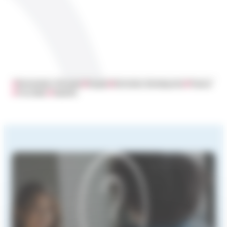
#
Demandeur d'emploi
#
Emploi
#
Entretien d'embauche
#
France
#
Frontalier
#
Salariés