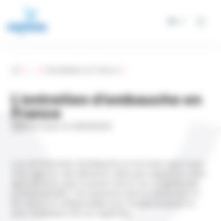
Panneau de gestion des cookies
FR
Accueil
...
Candidater en France
L’entretien d’embauche en
France
Mise à jour le 29/10/2025
Lors de l’entretien d’embauche, le recruteur peut vous
interroger sur des éléments utiles pour apprécier votre
aptitude à occuper le poste visé et vos compétences
professionnelles. Ces questions doivent présenter un
lien direct et indispensable avec l’emploi proposé ou
avec l’évaluation de vos capacités.