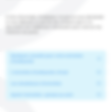
A titre d’exemple, l’employeur ne pourra vous demander
si vous détenez un permis de conduire que si ce
document est réellement nécessaire pour exercer les
missions du poste.
Quelques conseils pour votre entretien
d’embauche
L’entretien d’embauche virtuel
Les simulateurs d’entretien
Après l’entretien : pensez au suivi