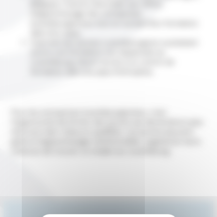
Belgique, France) d’accéder aux offres
d’apprentissage des entreprises
luxembourgeoises tout en suivant leur formation
dans leur pays,
Il permet aux jeunes Luxembourgeois souhaitant
suivre une formation non dispensée au
Luxembourg, d’avoir accès à un centre de
formation dans les pays limitrophes.
Pour les entreprises luxembourgeoises, c’est
l’opportunité de former des jeunes qui deviendront plus
tard une main-d’œuvre qualifiée. Les jeunes peuvent,
grâce à l’apprentissage transfrontalier, augmenter leurs
chances de trouver un emploi au Luxembourg.