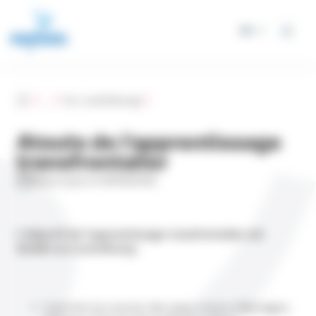
Panneau de gestion des cookies
FR
Accueil
...
Au Luxembourg
Atouts de l’apprentissage
transfrontalier
Mise à jour le 16/10/2025
L’objectif de l’apprentissage transfrontalier est
double au Luxembourg
:
Il permet aux jeunes des pays voisins (Allemagne,