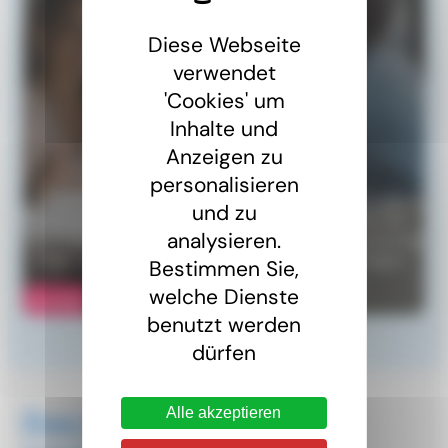
Diese Webseite
verwendet
'Cookies' um
Inhalte und
Eine Frage?
Anzeigen zu
personalisieren
Eine Frage zur Grenzgängerarbeit. Unser Team von
und zu
Juristen steht Ihnen gerne zur Verfügung, wenn Sie
analysieren.
Informationen zum Arbeitsrecht, zur Sozialversicherung
oder zur Besteuerung von Grenzgängern benötigen.
Bestimmen Sie,
welche Dienste
Kontakt
benutzt werden
dürfen
Alle akzeptieren
Das könnte Sie auch