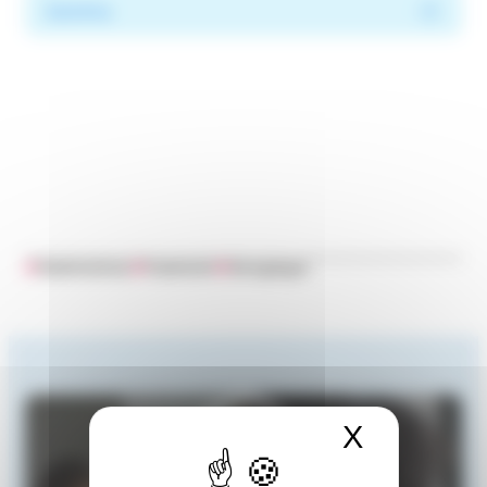
Schritte
#
Arbeitnehmer
#
Frankreich
#
Grengänger
X
Cookies