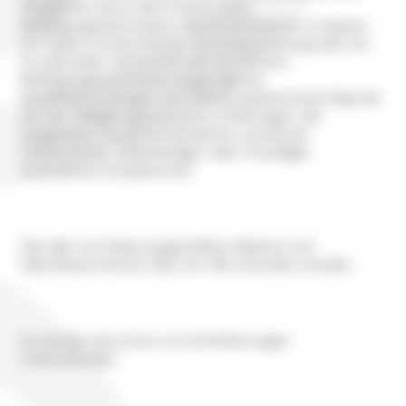
Fähigkeiten durch den Erwerb eines
Befähigungsnachweises offiziell anerkennen zu lassen;
ein Diplom mit beruflicher Zweckbestimmung oder ein
im nationalen Verzeichnis der beruflichen
Befähigungsnachweise eingetragenes
Qualifikationszeugnis. Die Validierung berücksichtigt die
aus der Tätigkeit gewonnenen Erfahrungen, die
ausgeübten Verantwortlichkeiten und die als
Arbeitnehmer, Selbständiger oder Freiwilliger
erworbenen Kompetenzen.
Fast alle vom Staat ausgestellten Diplome und
Abschlüsse können über ein VAE erworben werden.
Es werden drei Arten von Zertifizierungen
unterschieden: