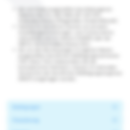
die vom Staat ausgestellten berufsbezogenen
Diplome: Bac Pro, BEP, BMA, BP, CAP, BTS,
Staatsabschlüsse (Pflegehelfer, Kinderhilfskraft).
Diplome für berufliche Zwecke von privaten
Ausbildungseinrichtungen, vom Conservatoire
national des arts et métiers (CNAM) oder der
GRETA, Hochschulabschlüsse (DU)…
die von den Berufszweigen im eigenen Namen
ausgestellten beruflichen Befähigungsnachweise
(VK). Diese Titel, insbesondere die der
konsularischen Kammern, müssen im nationalen
Verzeichnis der beruflichen Befähigungszeugnisse
(RNCP) eingetragen werden.
Bedingungen
Finanzierung