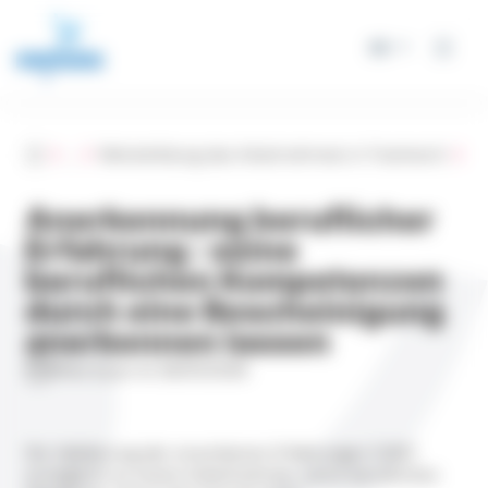
Cookie-Einstellungen
DE
Accueil
...
Weiterbildung des Arbeitnehmers in Frankreich
Anerkennung beruflicher
Erfahrung : seine
beruflichen Kompetenzen
durch eine Bescheinigung
anerkennen lassen
Mise à jour le 26/01/2026
Die Validierung der erworbenen Erfahrungen (VAE)
ermöglicht es einem Arbeitnehmer, seine beruflichen