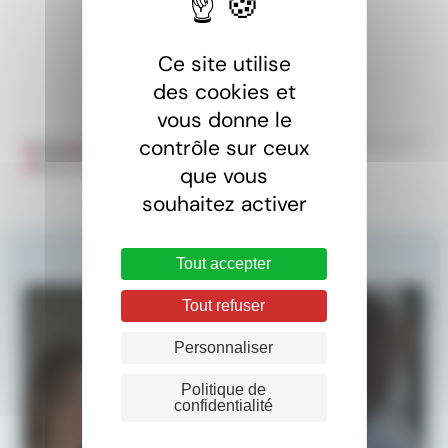
Ce site utilise
des cookies et
vous donne le
contrôle sur ceux
#
Emploi
#
Formation
#
Luxembourg
#
Reconnaissance des qualifications
#
Travail
que vous
souhaitez activer
Tout accepter
Tout refuser
Personnaliser
Politique de
confidentialité