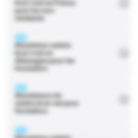
brut→net en France
pour les non-
résidents
PAGE
Simulateur salaire
brut→net en
Allemagne pour les
frontaliers
PAGE
Simulateurs de
salaire brut-net pour
frontaliers
PAGE
Simulateur salaire