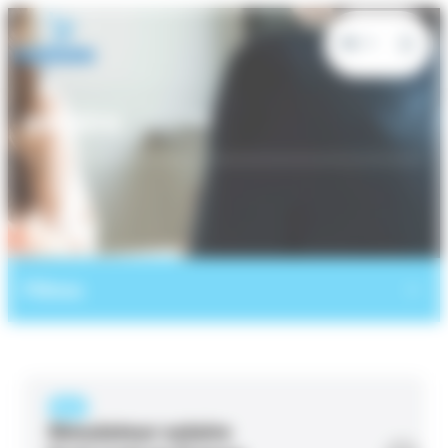
Panneau de gestion des cookies
FR
salaire
Filtres
PAGE
Simulateur salaire