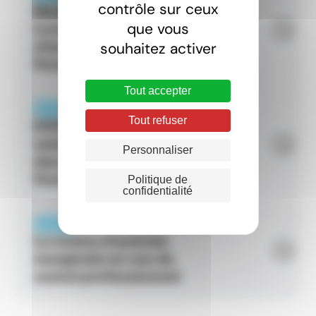
contrôle sur ceux
Nouvel index au
que vous
Luxembourg : ce qui
change pour les
souhaitez activer
frontaliers
Tout accepter
ARTICLE
Tout refuser
Différence entre
salaire brut et net
Personnaliser
dans les pays
frontaliers
Politique de
confidentialité
ARTICLE
La notion d’activité
marginale en cas de
cumul professionnel