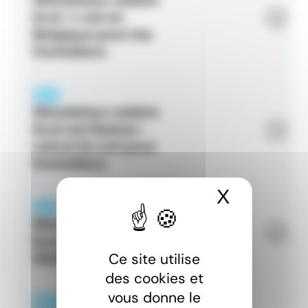
brut → net en
Belgique pour les
frontaliers
PAGE
Simulateur salaire
brut net Suisse :
calcul du net pour
frontaliers
X
Masquer 
PAGE
Simulateur salaire
brut net Luxembourg
Ce site utilise
2026
des cookies et
vous donne le
ARTICLE