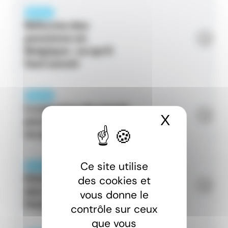
ARTICLE
Réforme des
pensions en
Belgique : ce qu’il
faut savoir
ARTICLE
La pension de survie
X
Masquer 
pour les frontaliers :
ce qu’il faut savoir
Ce site utilise
ARTICLE
Déclaration fiscale
des cookies et
des retraites
vous donne le
frontalières
contrôle sur ceux
que vous