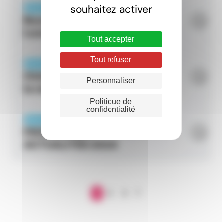
souhaitez activer
ARTICLE
Bourse étudiante au
Luxembourg
Tout accepter
Tout refuser
ARTICLE
Chômage et âge de
Personnaliser
la retraite en France
Politique de
confidentialité
ARTICLE
FRONTALIERS :
ACTUALITÉS 2024
1
2
3