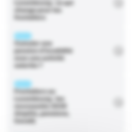
Luxembourg : ce qui
change pour les
frontaliers
ARTICLE
Cumuler une
pension d’invalidité
avec une activité
salariée ?
ARTICLE
Frontaliers au
Luxembourg : les
nouveautés 2026
(impôts, pensions,
travail)