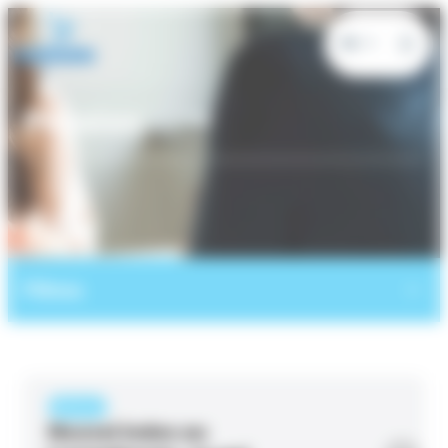
Panneau de gestion des cookies
FR
Pension
Filtres
ARTICLE
Nouvel index au