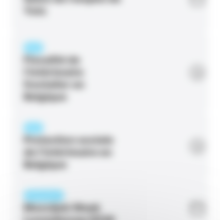
Yutz
PAGE
Fiscalité de
l’intérimaire
frontalier en
Belgique
PAGE
Protection sociale
de l’intérimaire en
Belgique
ÉVÉNEMENT
Moovijob Week
Luxembourg 2026