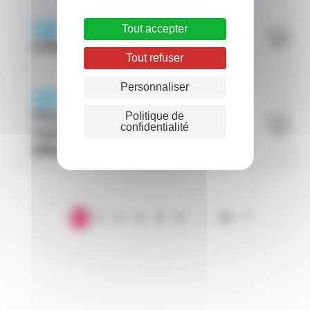
Tout accepter
PAGE
L’intérim en Belgique
Tout refuser
Personnaliser
PAGE
Fiscalité de
Politique de
confidentialité
l’intérimaire en
Allemagne
1
2
3
4
5
6
...
23