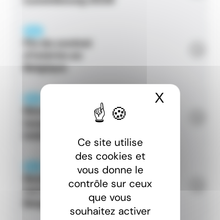
PAGE
Fin du contrat
d’intérim en
Belgique
X
Masquer 
PAGE
Rémunération et
temps de travail en
intérim en Belgique
Ce site utilise
des cookies et
PAGE
vous donne le
Sociétés d’intérim et
contrôle sur ceux
recrutement en
que vous
Belgique
souhaitez activer