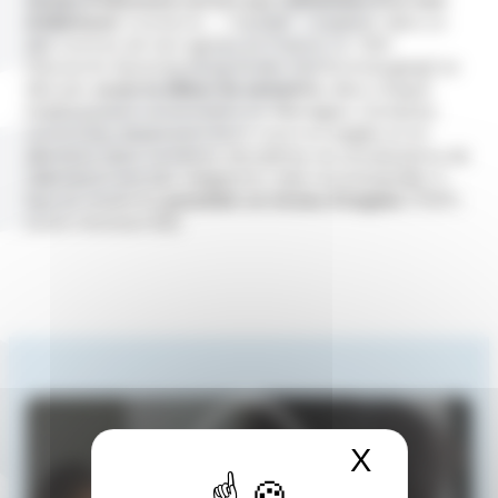
niveau d’allemand correct par l’obtention d’un test
d’allemand.
Il existe le » TestDaF » à passer dans un
des centres de test agrées en France. Le DSH
(
Deutsche Sprachprüfung für
den Hochschulzugang
) se
déroule,
avant le début du semestre
, dans chaque
établissement universitaire en Allemagne. Certaines
universités dispensent leurs cours en anglais et en
allemand. Dans certaines disciplines, la connaissance de
l’allemand n’est pas obligatoire, mais recommandée. Il
faut en revanche
posséder un niveau d’anglais
(TOEFL
score minimum 80).
X
Masquer 