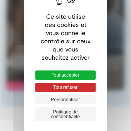
Ce site utilise
des cookies et
vous donne le
contrôle sur ceux
Une question ?
que vous
souhaitez activer
Une question relative au travail frontalier. Notre équipe
de juristes se tient à votre disposition pour tout besoin
d’informations relatif au droit du travail, à la sécurité
sociale ou à la fiscalité des frontaliers.
Tout accepter
Contactez-nous
Tout refuser
Personnaliser
Politique de
confidentialité