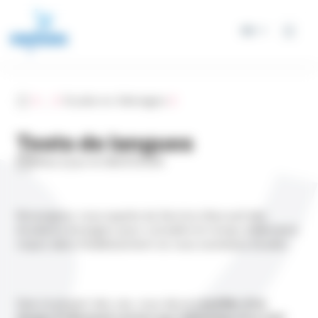
Panneau de gestion des cookies
FR
Accueil
...
Etudier en Allemagne
Tests de langues
Mise à jour le 06/07/2026
Renseignez-vous auprès du Service d’accueil des
étudiants étrangers pour connaître le niveau d’allemand
requis dans l’établissement où vous souhaitez étudier.
Dans la plupart des cas, vous devrez
justifier d’un