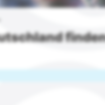
n
eutschland finde