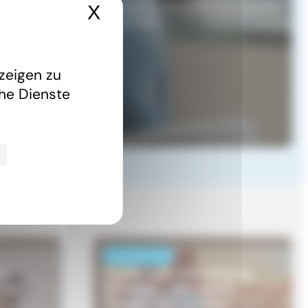
steht Ihnen gerne zur Verfügung, wenn Sie Informationen
X
Cookies-Banner ausbl
rung von Grenzgängern benötigen.
zeigen zu
che Dienste
NACHRICHTEN
z:
Frankreich, Luxemburg,
 Ihr
Schweiz… wer macht
wirklich am meisten