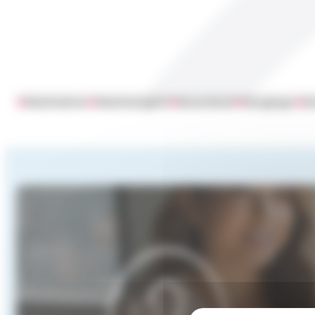
#
Arbeitnehmer
#
Arbeitslosigkeit
#
Deutschland
#
Grengänger
#
Sc