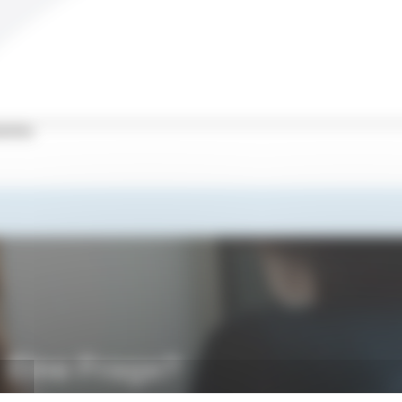
hritte
Eine Frage?