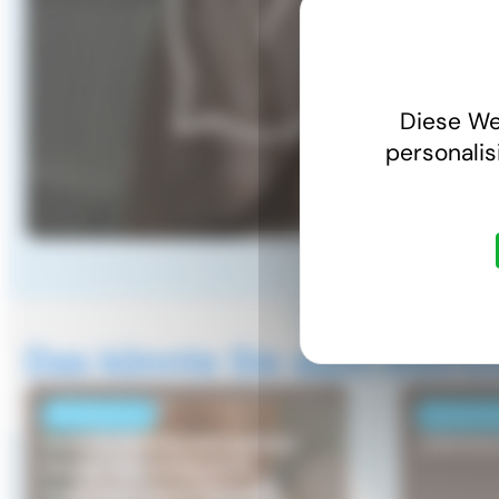
Diese We
personalis
Das könnte Sie auch intere
NACHRICHTEN
VERANSTA
Selbstständig auf beiden
Jobmess
Seiten der Grenze: In
welchem Land Steuern