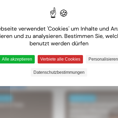
Eine Frage zur Grenzgängerarbeit. Unser Team von Juristen 
zum Arbeitsrecht, zur Sozialversicherung oder zur Besteue
Kontakt
bseite verwendet 'Cookies' um Inhalte und An
ieren und zu analysieren. Bestimmen Sie, wel
benutzt werden dürfen
Alle akzeptieren
Verbiete alle Cookies
Personalisieren
Datenschutzbestimmungen
ssieren
LTUNG
NACHRICHTEN
e in Yutz
Hitze am Arbeitsplat
Welche Pflichten hat
Arbeitgeber?