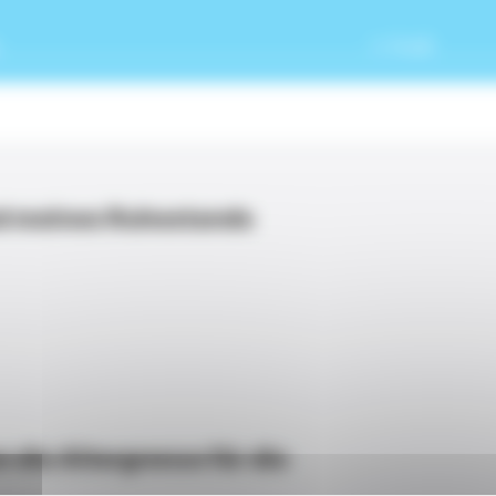
Profil
d meines Ruhestands
n die Altergrenze für die