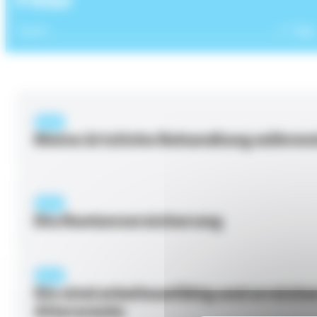
Typen
Tags
SEITE
Meine ärtzliche Behandlung währen
SEITE
Die Rentenversicherung
SEITE
Sie sind arbeitsunfähig und erreiche
Altersrente