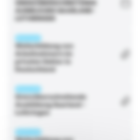
GRENZÜBERSCHREITENDE
AUSBILDUNG SAARLAND-
LOTHRINGEN
BROSCHÜRE
Weiterbildung von
Arbeitnehmern im
privaten Sektor in
Deutschland
BROSCHÜRE
Grenzüberschreitende
Ausbildung Saarland –
Lothringen
BROSCHÜRE
Weiterbildung von