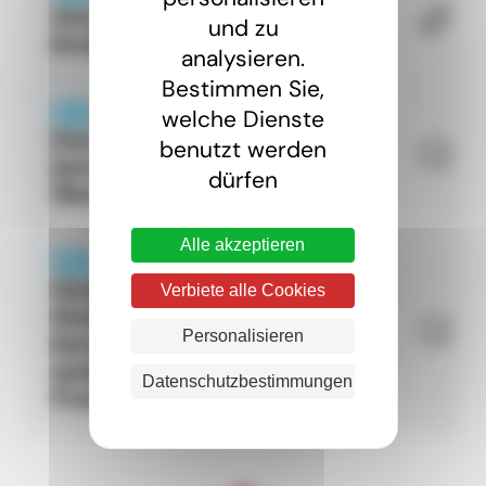
Grenzüberschreitende
und zu
Erstausbildung
analysieren.
Bestimmen Sie,
welche Dienste
SEITE
Das Projekt des
benutzt werden
beruflichen
dürfen
Übergangs
Alle akzeptieren
SEITE
Ausbildung /
Verbiete alle Cookies
Anerkennung von
Personalisieren
beruflichen
qualifikationen in
Datenschutzbestimmungen
Frankreich